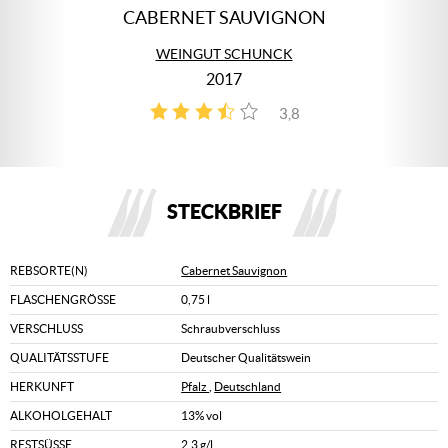
CABERNET SAUVIGNON
WEINGUT SCHUNCK
2017
3,8
4
STECKBRIEF
REBSORTE(N)
Cabernet Sauvignon
FLASCHENGRÖSSE
0,75 l
VERSCHLUSS
Schraubverschluss
QUALITÄTSSTUFE
Deutscher Qualitätswein
HERKUNFT
Pfalz
,
Deutschland
ALKOHOLGEHALT
13% vol
RESTSÜSSE
2,3 g/l