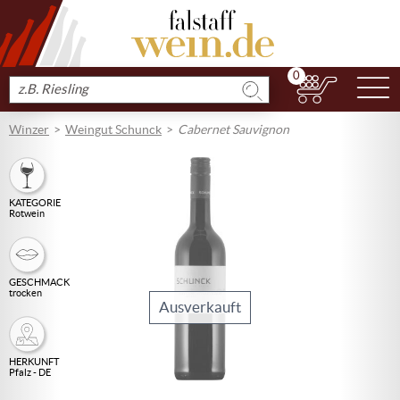
0
N
Produkt
suchen
Winzer
Weingut Schunck
Cabernet Sauvignon
KATEGORIE
Rotwein
GESCHMACK
trocken
Ausverkauft
HERKUNFT
Pfalz - DE