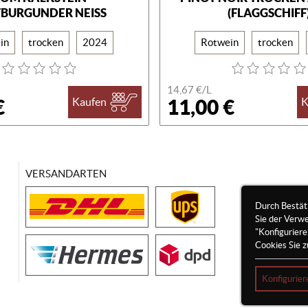
TBURGUNDER NEISS
(FLAGGSCHIFF
in
trocken
2024
Rotwein
trocken
14,67 €/
L
€
11,00 €
Kaufen
K
VERSANDARTEN
Durch Bestät
Sie der Verw
"Konfigurier
Cookies Sie z
Konfigurier