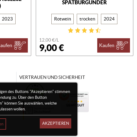
SPÄTBURGUNDER
)
2023
Rotwein
trocken
2024
12,00 €/
L
9,00 €
aufen
Kaufen
VERTRAUEN UND SICHERHEIT
igen des Buttons "Akzeptieren" stimmen
endung zu. Über den Button
en" können Sie auswählen, welche
ulassen wollen.
AKZEPTIEREN
en