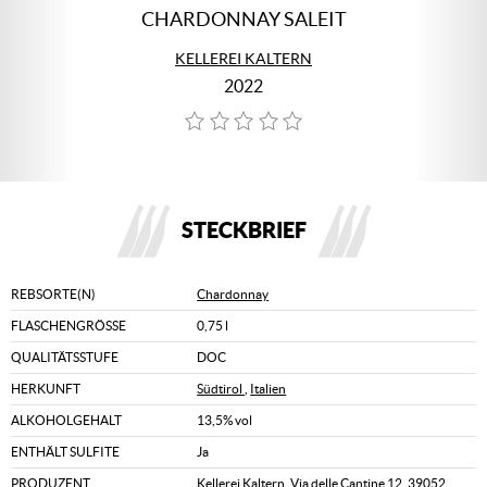
CHARDONNAY SALEIT
KELLEREI KALTERN
2022
STECKBRIEF
REBSORTE(N)
Chardonnay
FLASCHENGRÖSSE
0,75 l
QUALITÄTSSTUFE
DOC
HERKUNFT
Südtirol
,
Italien
ALKOHOLGEHALT
13,5% vol
ENTHÄLT SULFITE
Ja
PRODUZENT
Kellerei Kaltern, Via delle Cantine 12, 39052