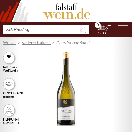
0
N
Produkt
suchen
Winzer
Kellerei Kaltern
Chardonnay Saleit
KATEGORIE
Weißwein
GESCHMACK
trocken
HERKUNFT
Südtirol - IT