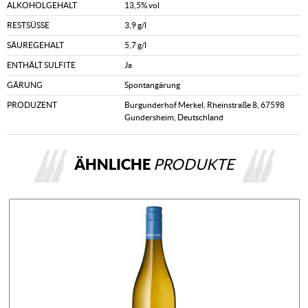
ALKOHOLGEHALT
13,5% vol
RESTSÜSSE
3,9 g/l
SÄUREGEHALT
5,7 g/l
ENTHÄLT SULFITE
Ja
GÄRUNG
Spontangärung
PRODUZENT
Burgunderhof Merkel, Rheinstraße 8, 67598
Gundersheim, Deutschland
ÄHNLICHE
PRODUKTE