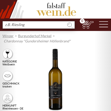
0
N
Produkt
suchen
Winzer
Burgunderhof Merkel
Chardonnay "Gundersheimer Höllenbrand"
KATEGORIE
Weißwein
GESCHMACK
trocken
HERKUNFT
Rheinhessen - DE