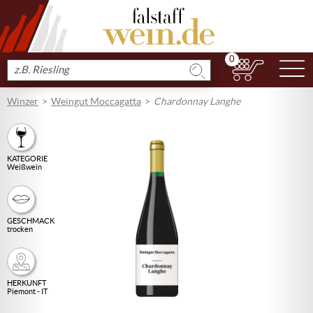
0
N
Produkt
suchen
Winzer
Weingut Moccagatta
Chardonnay Langhe
KATEGORIE
Weißwein
GESCHMACK
trocken
HERKUNFT
Piemont - IT