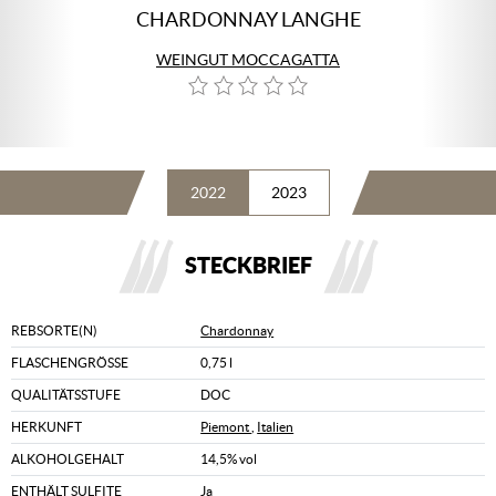
CHARDONNAY LANGHE
WEINGUT MOCCAGATTA
2022
2023
STECKBRIEF
REBSORTE(N)
Chardonnay
FLASCHENGRÖSSE
0,75 l
QUALITÄTSSTUFE
DOC
HERKUNFT
Piemont
,
Italien
ALKOHOLGEHALT
14,5% vol
ENTHÄLT SULFITE
Ja