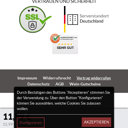
VERTRAUEN UND SICHERHEIT
Impressum
Widerrufsrecht
Vertrag widerrufen
Datenschutz
AGB
Wein-Gutscheine
Durch Bestätigen des Buttons "Akzeptieren" stimmen Sie
der Verwendung zu. Über den Button "Konfigurieren"
können Sie auswählen, welche Cookies Sie zulassen
wollen.
11,99 €
AKZEPTIEREN
Konfigurieren
15,99 €/Liter