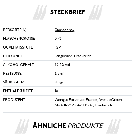
STECKBRIEF
REBSORTE(N)
Chardonnay
FLASCHENGRÖSSE
0,75 l
QUALITÄTSSTUFE
IGP
HERKUNFT
Languedoc
,
Frankreich
ALKOHOLGEHALT
12,5% vol
RESTSÜSSE
1,5 g/l
SÄUREGEHALT
3,5 g/l
ENTHÄLT SULFITE
Ja
PRODUZENT
Weingut Fortant de France, Avenue Gilbert
Martelli 912, 34200 Séte, Frankreich
ÄHNLICHE
PRODUKTE