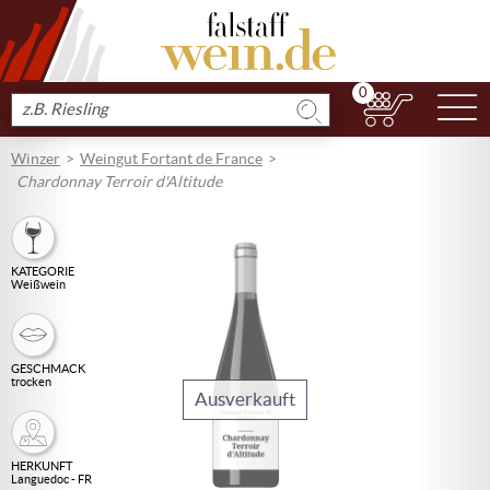
0
N
Produkt
suchen
Winzer
Weingut Fortant de France
Chardonnay Terroir d'Altitude
KATEGORIE
Weißwein
GESCHMACK
trocken
Ausverkauft
HERKUNFT
Languedoc - FR