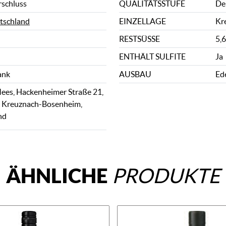
rschluss
QUALITÄTSSTUFE
De
tschland
EINZELLAGE
Kr
RESTSÜSSE
5,6
ENTHÄLT SULFITE
Ja
ank
AUSBAU
Ed
ees, Hackenheimer Straße 21,
 Kreuznach-Bosenheim,
nd
ÄHNLICHE
PRODUKTE