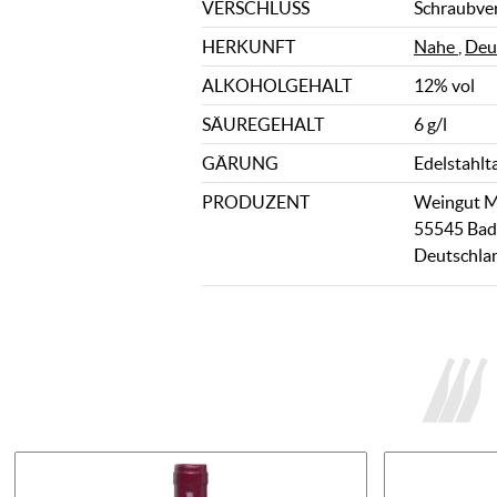
VERSCHLUSS
Schraubve
HERKUNFT
Nahe
,
Deu
ALKOHOLGEHALT
12% vol
SÄUREGEHALT
6 g/l
GÄRUNG
Edelstahlt
PRODUZENT
Weingut M
55545 Bad
Deutschla