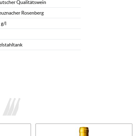
utscher Qualitätswein
euznacher Rosenberg
 g/l
elstahltank