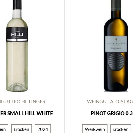
GUT LEO HILLINGER
WEINGUT ALOIS LA
GER SMALL HILL WHITE
PINOT GRIGIO 0.
ein
trocken
2024
Weißwein
trocken