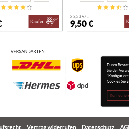
25,33 €/
L
€
9,50 €
Kaufen
K
VERSANDARTEN
Durch Bestät
Sie der Verw
"Konfigurier
Cookies Sie z
Konfigurier
ufsrecht
Vertrag widerrufen
Datenschutz
AG