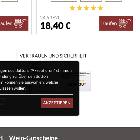
24,53 €/
L
18,40 €
aufen
Kaufen
VERTRAUEN UND SICHERHEIT
igen des Buttons "Akzeptieren" stimmen
endung zu. Über den Button
en" können Sie auswählen, welche
ulassen wollen.
AKZEPTIEREN
en
B
Wein-Gutscheine