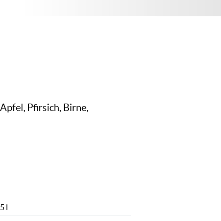
fel, Pfirsich, Birne,
5 l