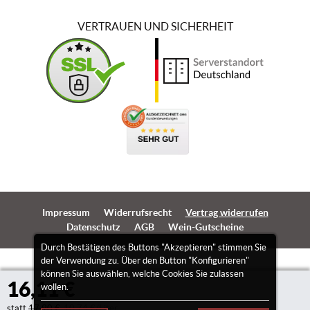
VERTRAUEN UND SICHERHEIT
Impressum
Widerrufsrecht
Vertrag widerrufen
Datenschutz
AGB
Wein-Gutscheine
Durch Bestätigen des Buttons "Akzeptieren" stimmen Sie
der Verwendung zu. Über den Button "Konfigurieren"
können Sie auswählen, welche Cookies Sie zulassen
16,11 €
wollen.
statt
17,90 €
10,74 €/Liter