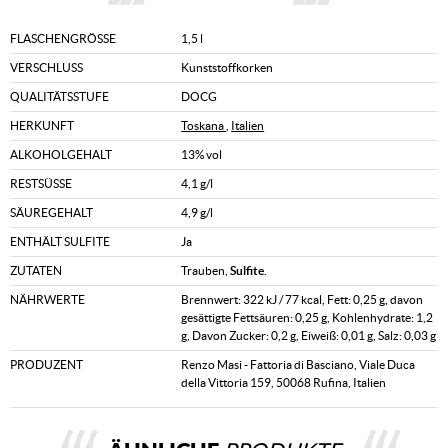
FLASCHENGRÖSSE
1,5 l
VERSCHLUSS
Kunststoffkorken
QUALITÄTSSTUFE
DOCG
HERKUNFT
Toskana
,
Italien
ALKOHOLGEHALT
13% vol
RESTSÜSSE
4,1 g/l
SÄUREGEHALT
4,9 g/l
ENTHÄLT SULFITE
Ja
ZUTATEN
Trauben,
Sulfite
.
NÄHRWERTE
Brennwert: 322 kJ / 77 kcal, Fett: 0,25 g, davon
gesättigte Fettsäuren: 0,25 g, Kohlenhydrate: 1,2
g, Davon Zucker: 0,2 g, Eiweiß: 0,01 g, Salz: 0,03 g
PRODUZENT
Renzo Masi - Fattoria di Basciano, Viale Duca
della Vittoria 159, 50068 Rufina, Italien