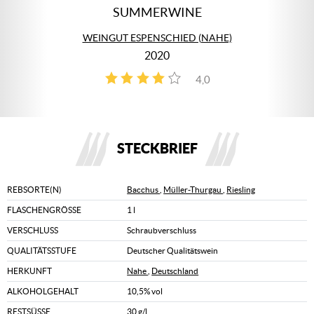
SUMMERWINE
WEINGUT ESPENSCHIED (NAHE)
2020
4,0
1
STECKBRIEF
REBSORTE(N)
Bacchus
,
Müller-Thurgau
,
Riesling
FLASCHENGRÖSSE
1 l
VERSCHLUSS
Schraubverschluss
QUALITÄTSSTUFE
Deutscher Qualitätswein
HERKUNFT
Nahe
,
Deutschland
ALKOHOLGEHALT
10,5% vol
RESTSÜSSE
30 g/l