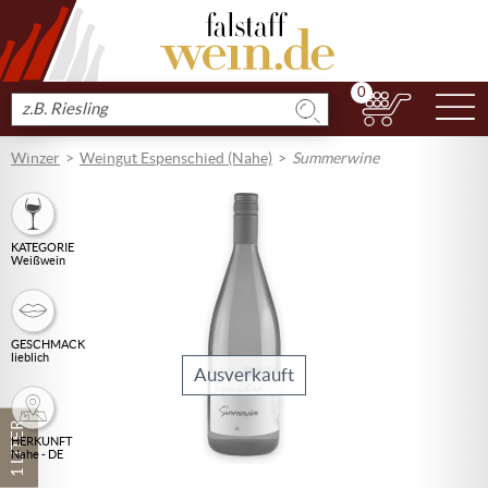
0
N
Produkt
suchen
Winzer
Weingut Espenschied (Nahe)
Summerwine
KATEGORIE
Weißwein
GESCHMACK
lieblich
Ausverkauft
1 LITER
HERKUNFT
Nahe - DE