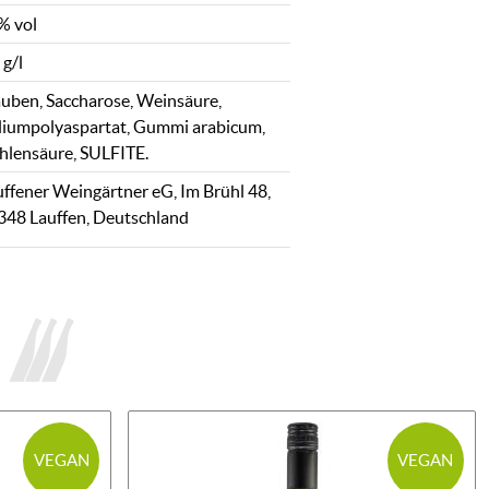
% vol
 g/l
auben, Saccharose, Weinsäure,
liumpolyaspartat, Gummi arabicum,
hlensäure, SULFITE.
uffener Weingärtner eG, Im Brühl 48,
348 Lauffen, Deutschland
VEGAN
VEGAN