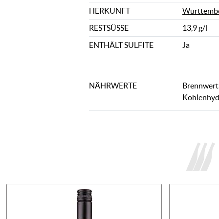
HERKUNFT
Württemb
RESTSÜSSE
13,9 g/l
ENTHÄLT SULFITE
Ja
NÄHRWERTE
Brennwert: 
Kohlenhydr