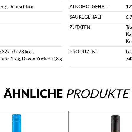
erg
,
Deutschland
ALKOHOLGEHALT
12
SÄUREGEHALT
6,9
ZUTATEN
Tr
Ka
Ko
327 kJ / 78 kcal,
PRODUZENT
La
ate: 1,7 g, Davon Zucker: 0,8 g
74
ÄHNLICHE
PRODUKTE