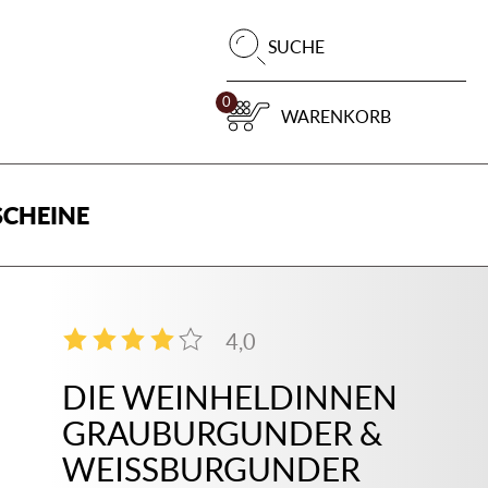
Pr
SUCHE
su
0
WARENKORB
CHEINE
4,0
3
DIE WEINHELDINNEN
GRAUBURGUNDER &
WEISSBURGUNDER