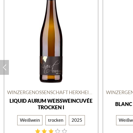
WINZERGENOSSENSCHAFT HERXHEIM AM BERG
LIQUID AURUM WEISSWEINCUVÉE T
BLANC 
ROCKEN I
Weißwein
trocken
2025
Weißw