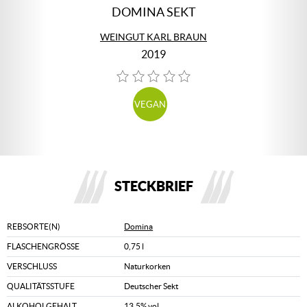
DOMINA SEKT
WEINGUT KARL BRAUN
2019
VEGAN
STECKBRIEF
REBSORTE(N)
Domina
FLASCHENGRÖSSE
0,75 l
VERSCHLUSS
Naturkorken
QUALITÄTSSTUFE
Deutscher Sekt
ALKOHOLGEHALT
13,5% vol