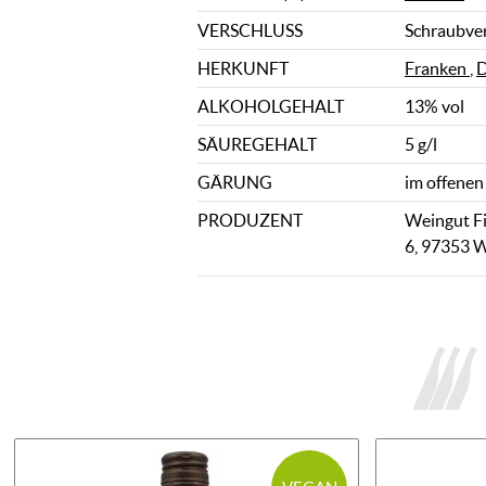
VERSCHLUSS
Schraubve
HERKUNFT
Franken
,
D
ALKOHOLGEHALT
13% vol
SÄUREGEHALT
5 g/l
GÄRUNG
im offenen
PRODUZENT
Weingut Fi
6, 97353 W