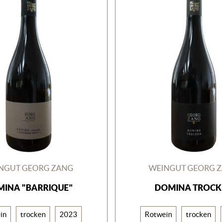
NGUT GEORG ZANG
WEINGUT GEORG 
INA "BARRIQUE"
DOMINA TROCK
in
trocken
2023
Rotwein
trocken