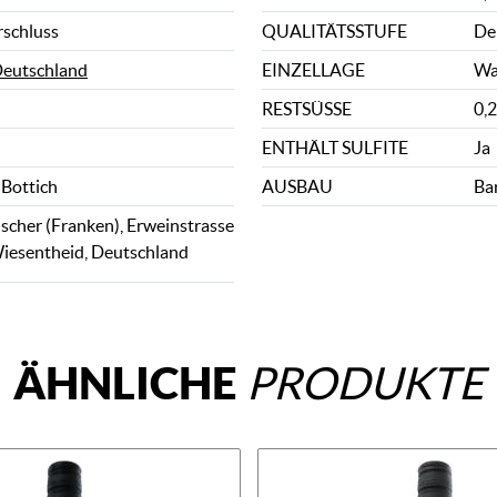
rschluss
QUALITÄTSSTUFE
De
eutschland
EINZELLAGE
Wa
RESTSÜSSE
0,2
ENTHÄLT SULFITE
Ja
 Bottich
AUSBAU
Ba
scher (Franken), Erweinstrasse
iesentheid, Deutschland
ÄHNLICHE
PRODUKTE