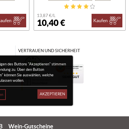
13,87 €/
L
10,40 €
aufen
Kaufen
VERTRAUEN UND SICHERHEIT
igen des Buttons "Akzeptieren" stimmen
endung zu. Über den Button
en" können Sie auswählen, welche
ulassen wollen.
AKZEPTIEREN
en
B
Wein-Gutscheine