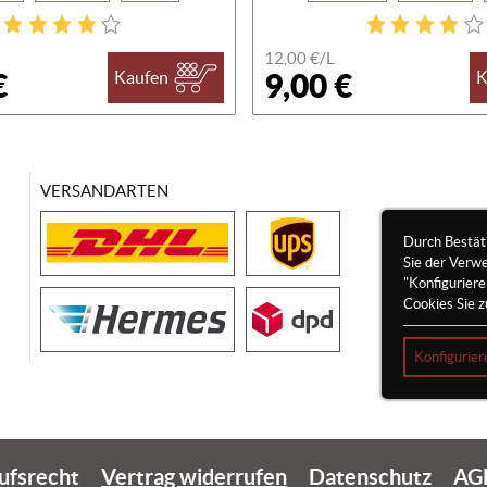
12,00 €/
L
€
9,00 €
Kaufen
K
VERSANDARTEN
Durch Bestät
Sie der Verw
"Konfigurier
Cookies Sie z
Konfigurier
ufsrecht
Vertrag widerrufen
Datenschutz
AG