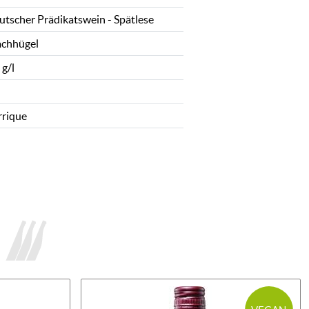
utscher Prädikatswein - Spätlese
chhügel
 g/l
rrique