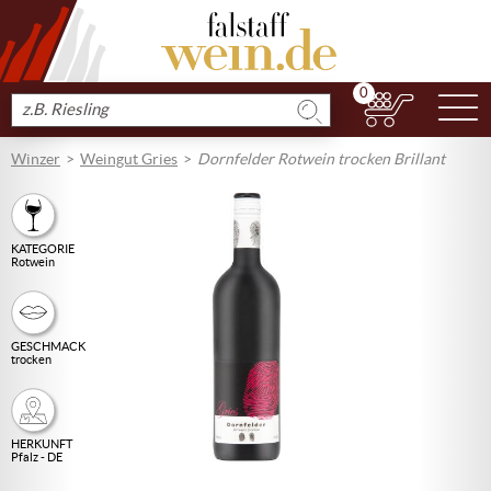
0
N
Produkt
suchen
Winzer
Weingut Gries
Dornfelder Rotwein trocken Brillant
KATEGORIE
Rotwein
GESCHMACK
trocken
HERKUNFT
Pfalz - DE