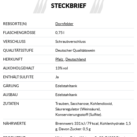
STECKBRIEF
REBSORTE(N)
Dornfelder
FLASCHENGRÖSSE
0,75 l
VERSCHLUSS
Schraubverschluss
QUALITÄTSSTUFE
Deutscher Qualitätswein
HERKUNFT
Pfalz
,
Deutschland
ALKOHOLGEHALT
13% vol
ENTHÄLT SULFITE
Ja
GÄRUNG
Edelstahltank
AUSBAU
Edelstahltank
ZUTATEN
Trauben, Saccharose, Kohlendioxid,
Säureregulator (Weinsäure),
Konservierungsstoff (Sulfite).
NÄHRWERTE
Brennwert: 331 kJ / 79 kcal, Kohlenhydrate: 1,5
g, Davon Zucker: 0,5 g