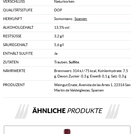
VERSCHLUSS
Naturkorken
QUALITÄTSSTUFE
DOP
HERKUNFT
Somontano ,
Spanien
ALKOHOLGEHALT
13,5% vol
RESTSÜSSE
3,2 g/l
SÄUREGEHALT
5,6 g/l
ENTHÄLT SULFITE
Ja
ZUTATEN
Trauben,
Sulfite
.
NÄHRWERTE
Brennwert: 314 kJ / 75 kcal, Kohlenhydrate: 7,5
g, Davon Zucker: 0,3 g, Eiweiß: 0,1 g, Salz: 0,3 g
PRODUZENT
Weingut Enate, Avenida de las Artes 1, 22314 San
Martin de Valdeiglesias, Spanien
ÄHNLICHE
PRODUKTE