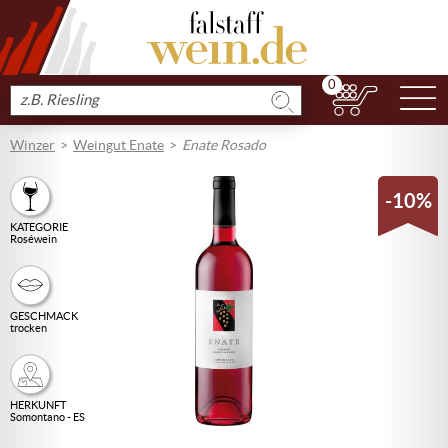
0
N
Produkt
suchen
Winzer
Weingut Enate
Enate Rosado
-10%
KATEGORIE
Roséwein
GESCHMACK
trocken
HERKUNFT
Somontano - ES