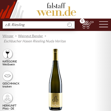
0
N
Produkt
suchen
Winzer
Weingut Bender
Eschbacher Hasen Riesling Nuda Veritas
KATEGORIE
Weißwein
GESCHMACK
trocken
HERKUNFT
Pfalz - DE