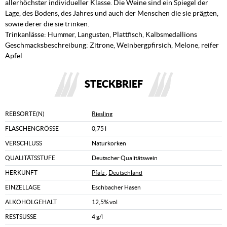
allerhöchster individueller Klasse. Die Weine sind ein Spiegel der
Lage, des Bodens, des Jahres und auch der Menschen die sie prägten,
sowie derer die sie trinken.
Trinkanlässe: Hummer, Langusten, Plattfisch, Kalbsmedallions
Geschmacksbeschreibung: Zitrone, Weinbergpfirsich, Melone, reifer
Apfel
STECKBRIEF
REBSORTE(N)
Riesling
FLASCHENGRÖSSE
0,75 l
VERSCHLUSS
Naturkorken
QUALITÄTSSTUFE
Deutscher Qualitätswein
HERKUNFT
Pfalz
,
Deutschland
EINZELLAGE
Eschbacher Hasen
ALKOHOLGEHALT
12,5% vol
RESTSÜSSE
4 g/l