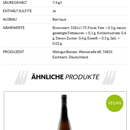
SÄUREGEHALT
7,4 g/l
ENTHÄLT SULFITE
Ja
AUSBAU
Barrique
NÄHRWERTE
Brennwert: 318 kJ / 75,9 kcal, Fett: < 0,5 g, davon
gesättigte Fettsäuren: < 0,1 g, Kohlenhydrate: 0,4
g, Davon Zucker: 0,4 g, Eiweiß: < 0,5 g, Salz: <
0,01 g
PRODUZENT
Weingut Bender, Weinstraße 68, 76831
Eschbach, Deutschland
ÄHNLICHE
PRODUKTE
VEGAN