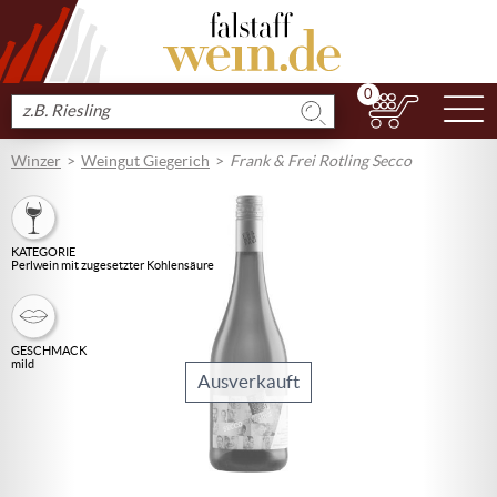
0
N
Produkt
suchen
Winzer
Weingut Giegerich
Frank & Frei Rotling Secco
KATEGORIE
Perlwein mit zugesetzter Kohlensäure
GESCHMACK
mild
Ausverkauft