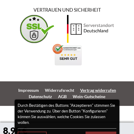
VERTRAUEN UND SICHERHEIT
Impressum
Widerrufsrecht
Vertrag widerrufen
Datenschutz
AGB
Wein-Gutscheine
Durch Bestätigen des Buttons "Akzeptieren" stimmen Sie
der Verwendung zu. Über den Button "Konfigurieren"
können Sie auswählen, welche Cookies Sie zulassen
wollen.
8,90 €