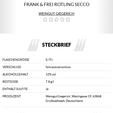
FRANK & FREI ROTLING SECCO
WEINGUT GIEGERICH
STECKBRIEF
FLASCHENGRÖSSE
0,75 l
VERSCHLUSS
Schraubverschluss
ALKOHOLGEHALT
12% vol
RESTSÜSSE
7,8 g/l
ENTHÄLT SULFITE
Ja
PRODUZENT
Weingut Giegerich, Weichgasse 19, 63868
Großwallstadt, Deutschland