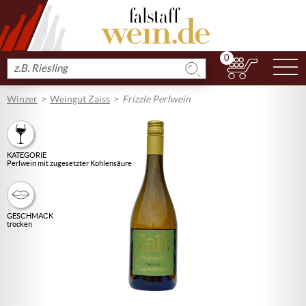
0
N
Produkt
suchen
Winzer
Weingut Zaiss
Frizzle Perlwein
KATEGORIE
Perlwein mit zugesetzter Kohlensäure
GESCHMACK
trocken