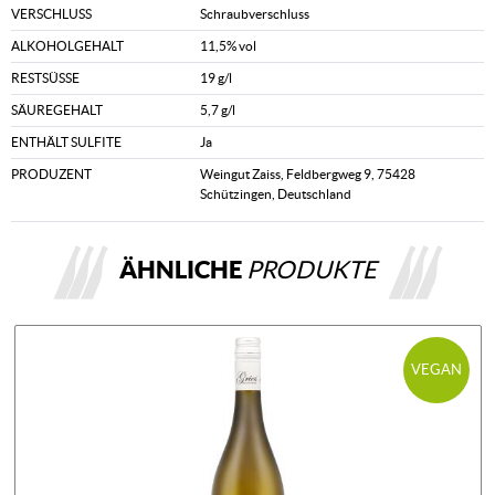
VERSCHLUSS
Schraubverschluss
ALKOHOLGEHALT
11,5% vol
RESTSÜSSE
19 g/l
SÄUREGEHALT
5,7 g/l
ENTHÄLT SULFITE
Ja
PRODUZENT
Weingut Zaiss, Feldbergweg 9, 75428
Schützingen, Deutschland
ÄHNLICHE
PRODUKTE
VEGAN