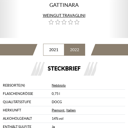
GATTINARA
WEINGUT TRAVAGLINI
2021
2022
STECKBRIEF
REBSORTE(N)
Nebbiolo
FLASCHENGRÖSSE
0,75 l
QUALITÄTSSTUFE
DOCG
HERKUNFT
Piemont
,
Italien
ALKOHOLGEHALT
14% vol
ENTHÄLT SULFITE
Ja