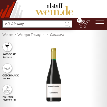
0
N
Produkt
suchen
Winzer
Weingut Travaglini
Gattinara
KATEGORIE
Rotwein
GESCHMACK
trocken
HERKUNFT
Piemont - IT