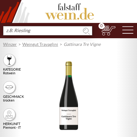
0
N
Produkt
suchen
Winzer
Weingut Travaglini
Gattinara Tre Vigne
KATEGORIE
Rotwein
GESCHMACK
trocken
HERKUNFT
Piemont - IT