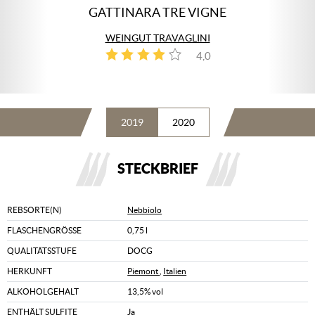
GATTINARA TRE VIGNE
WEINGUT TRAVAGLINI
4,0
1
2019
2020
STECKBRIEF
REBSORTE(N)
Nebbiolo
FLASCHENGRÖSSE
0,75 l
QUALITÄTSSTUFE
DOCG
HERKUNFT
Piemont
,
Italien
ALKOHOLGEHALT
13,5% vol
ENTHÄLT SULFITE
Ja