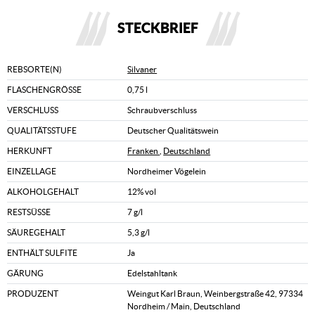
STECKBRIEF
REBSORTE(N)
Silvaner
FLASCHENGRÖSSE
0,75 l
VERSCHLUSS
Schraubverschluss
QUALITÄTSSTUFE
Deutscher Qualitätswein
HERKUNFT
Franken
,
Deutschland
EINZELLAGE
Nordheimer Vögelein
ALKOHOLGEHALT
12% vol
RESTSÜSSE
7 g/l
SÄUREGEHALT
5,3 g/l
ENTHÄLT SULFITE
Ja
GÄRUNG
Edelstahltank
PRODUZENT
Weingut Karl Braun, Weinbergstraße 42, 97334
Nordheim / Main, Deutschland