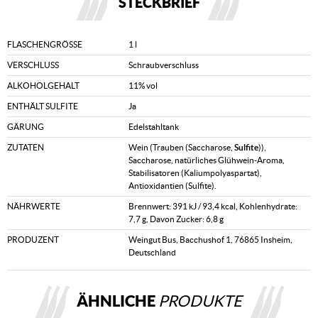
STECKBRIEF
FLASCHENGRÖSSE
1 l
VERSCHLUSS
Schraubverschluss
ALKOHOLGEHALT
11% vol
ENTHÄLT SULFITE
Ja
GÄRUNG
Edelstahltank
ZUTATEN
Wein (Trauben (Saccharose,
Sulfite
)),
Saccharose, natürliches Glühwein-Aroma,
Stabilisatoren (Kaliumpolyaspartat),
Antioxidantien (Sulfite).
NÄHRWERTE
Brennwert: 391 kJ / 93,4 kcal, Kohlenhydrate:
7,7 g, Davon Zucker: 6,8 g
PRODUZENT
Weingut Bus, Bacchushof 1, 76865 Insheim,
Deutschland
ÄHNLICHE
PRODUKTE