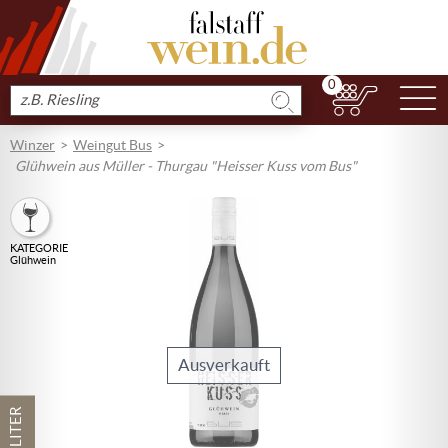
0
N
Produkt
suchen
Winzer
Weingut Bus
Glühwein aus Müller - Thurgau "Heisser Kuss vom Bus"
KATEGORIE
Glühwein
Ausverkauft
1 LITER