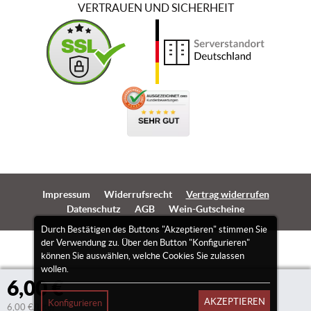
VERTRAUEN UND SICHERHEIT
Impressum
Widerrufsrecht
Vertrag widerrufen
Datenschutz
AGB
Wein-Gutscheine
Durch Bestätigen des Buttons "Akzeptieren" stimmen Sie
der Verwendung zu. Über den Button "Konfigurieren"
können Sie auswählen, welche Cookies Sie zulassen
wollen.
6,00 €
AKZEPTIEREN
Konfigurieren
6,00 €/Liter