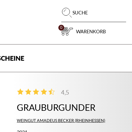
Pr
SUCHE
su
0
WARENKORB
CHEINE
4,5
2
GRAUBURGUNDER
WEINGUT AMADEUS BECKER (RHEINHESSEN)