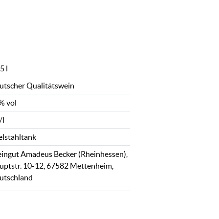
5 l
utscher Qualitätswein
% vol
/l
elstahltank
ingut Amadeus Becker (Rheinhessen),
uptstr. 10-12, 67582 Mettenheim,
utschland