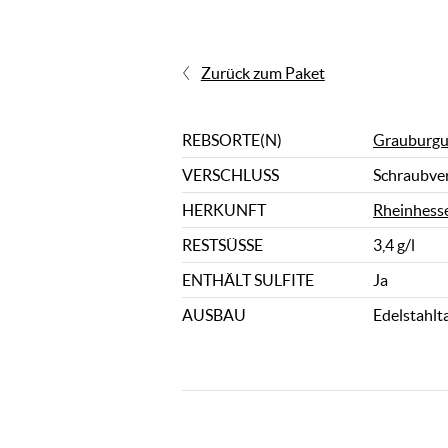
Zurück zum Paket
REBSORTE(N)
Grauburgu
VERSCHLUSS
Schraubve
HERKUNFT
Rheinhess
RESTSÜSSE
3,4 g/l
ENTHÄLT SULFITE
Ja
AUSBAU
Edelstahlt