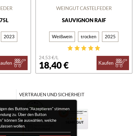
GEDER
WEINGUT CASTELFEDER
375L
SAUVIGNON RAIF
2023
Weißwein
trocken
2025
24,53 €/
L
18,40 €
aufen
Kaufen
VERTRAUEN UND SICHERHEIT
igen des Buttons "Akzeptieren" stimmen
endung zu. Über den Button
en" können Sie auswählen, welche
ulassen wollen.