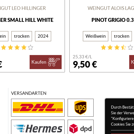
GUT LEO HILLINGER
WEINGUT ALOIS LA
GER SMALL HILL WHITE
PINOT GRIGIO 0.
ein
trocken
2024
Weißwein
trocken
25,33 €/
L
€
9,50 €
Kaufen
K
VERSANDARTEN
Durch Bestät
Sie der Verw
"Konfigurier
Cookies Sie z