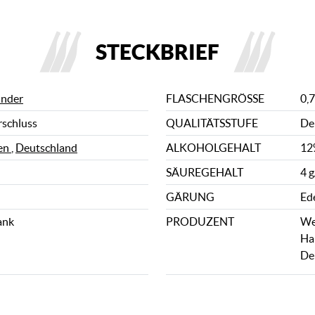
STECKBRIEF
nder
FLASCHENGRÖSSE
0,7
rschluss
QUALITÄTSSTUFE
De
en
,
Deutschland
ALKOHOLGEHALT
12
SÄUREGEHALT
4 g
GÄRUNG
Ed
ank
PRODUZENT
We
Ha
De