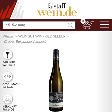
0
N
Produkt
suchen
Winzer
WEINGUT WINFRIED SEEBER
Grauer Burgunder feinherb
KATEGORIE
Weißwein
GESCHMACK
feinherb
HERKUNFT
Pfalz - DE