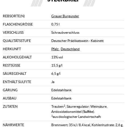
REBSORTE(N)
Grauer Burgunder
FLASCHENGRÖSSE
0,75 l
VERSCHLUSS
Schraubverschluss
QUALITÄTSSTUFE
Deutscher Prädikatswein - Kabinett
HERKUNFT
Pfalz
,
Deutschland
ALKOHOLGEHALT
13% vol
RESTSÜSSE
15,5 g/l
SÄUREGEHALT
6,5 g/l
ENTHÄLT SULFITE
Ja
GÄRUNG
Edelstahltank
AUSBAU
Edelstahltank
1
ZUTATEN
Trauben
, Säureregulator: Weinsäure,
Antioxidationsmittel (
Sulfite
).
1
aus ökologischer Landwirtschaft
NÄHRWERTE
Brennwert: 35 kJ / 8,4 kcal, Kohlenhydrate: 2,6 g,