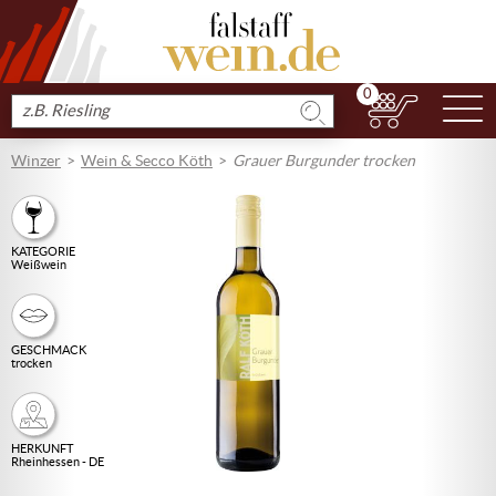
0
N
Produkt
suchen
Winzer
Wein & Secco Köth
Grauer Burgunder trocken
KATEGORIE
Weißwein
GESCHMACK
trocken
HERKUNFT
Rheinhessen - DE