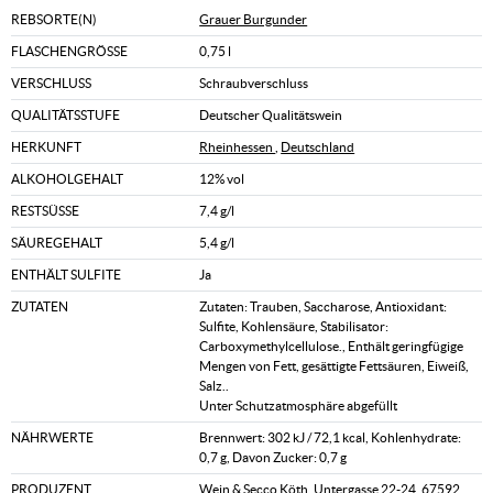
REBSORTE(N)
Grauer Burgunder
FLASCHENGRÖSSE
0,75 l
VERSCHLUSS
Schraubverschluss
QUALITÄTSSTUFE
Deutscher Qualitätswein
HERKUNFT
Rheinhessen
,
Deutschland
ALKOHOLGEHALT
12% vol
RESTSÜSSE
7,4 g/l
SÄUREGEHALT
5,4 g/l
ENTHÄLT SULFITE
Ja
ZUTATEN
Zutaten: Trauben, Saccharose, Antioxidant:
Sulfite, Kohlensäure, Stabilisator:
Carboxymethylcellulose., Enthält geringfügige
Mengen von Fett, gesättigte Fettsäuren, Eiweiß,
Salz..
Unter Schutzatmosphäre abgefüllt
NÄHRWERTE
Brennwert: 302 kJ / 72,1 kcal, Kohlenhydrate:
0,7 g, Davon Zucker: 0,7 g
PRODUZENT
Wein & Secco Köth, Untergasse 22-24, 67592