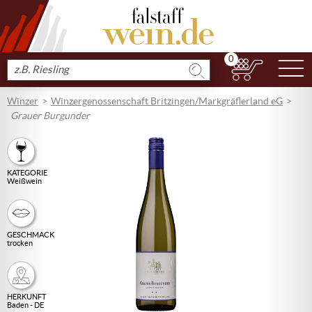
0
N
Produkt
suchen
Winzer
Winzergenossenschaft Britzingen/Markgräflerland eG
Grauer Burgunder
KATEGORIE
Weißwein
GESCHMACK
trocken
HERKUNFT
Baden - DE