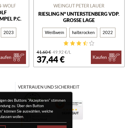
N-WOLF
WEINGUT PETER LAUER
OLF
RIESLING N° UNTERSTENBERG VDP.
PEL P.C.
GROSSE LAGE
2023
Weißwein
halbtrocken
2022
41,60 €
49,92 €/
L
37,44 €
aufen
Kaufen
VERTRAUEN UND SICHERHEIT
igen des Buttons "Akzeptieren" stimmen
endung zu. Über den Button
en" können Sie auswählen, welche
ulassen wollen.