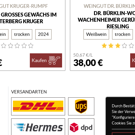
GUT KRUGER-RUMPF
WEINGUT DR. BÜRKLI
DR. BÜRKLIN-W
 GROSSES GEWÄCHS IM P
WACHENHEIMER GERÜM
TERBERG KRUGER
RIESLING
ein
trocken
2024
Weißwein
trocken
50,67 €/
L
€
38,00 €
Kaufen
K
VERSANDARTEN
Durch Bestät
Sie der Verw
"Konfigurier
Cookies Sie z