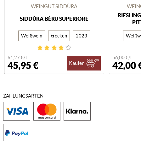
WEINGUT SIDDÙRA
WEIN
RIESLING
SIDDÙRA BÈRU SUPERIORE
IT
Weißwein
trocken
2023
Weißw
61,27 €/
L
56,00 €/
L
45,95 €
42,00 
Kaufen
ZAHLUNGSARTEN