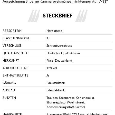
Auszeichnung Silberne Kammerpreismünze Trinktemperatur 7-11°
STECKBRIEF
REBSORTE(N)
Heroldrebe
FLASCHENGRÖSSE
1 l
VERSCHLUSS
Schraubverschluss
QUALITÄTSSTUFE
Deutscher Qualitätswein
HERKUNFT
Pfalz
,
Deutschland
ALKOHOLGEHALT
12% vol
ENTHÄLT SULFITE
Ja
GÄRUNG
Edelstahltank
AUSBAU
Edelstahltank
ZUTATEN
Trauben, Saccharose, Kohlendioxid,
Säureregulator (Weinsäure),
Konservierungsstoff (Sulfite).
NÄHRWERTE
Brennwert: 306 kJ / 73,1 kcal, Kohlenhydrate: