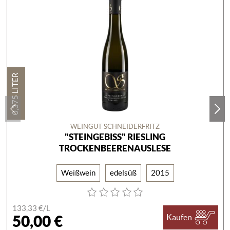
0,375 LITER
WEINGUT SCHNEIDERFRITZ
"STEINGEBISS" RIESLING
TROCKENBEERENAUSLESE
Weißwein
edelsüß
2015
133,33 €/
L
50,00 €
Kaufen