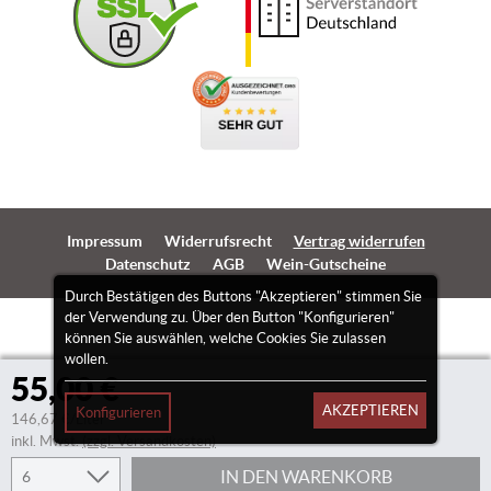
Impressum
Widerrufsrecht
Vertrag widerrufen
Datenschutz
AGB
Wein-Gutscheine
Durch Bestätigen des Buttons "Akzeptieren" stimmen Sie
der Verwendung zu. Über den Button "Konfigurieren"
können Sie auswählen, welche Cookies Sie zulassen
wollen.
55,00 €
AKZEPTIEREN
Konfigurieren
146,67 €/Liter
inkl. Mwst.
(zzgl. Versandkosten)
IN DEN WARENKORB