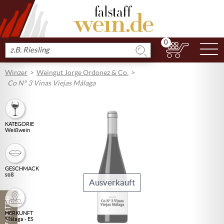
0
N
Produkt
suchen
Winzer
Weingut Jorge Ordonez & Co.
Co N° 3 Vinas Viejas Málaga
KATEGORIE
Weißwein
GESCHMACK
süß
Ausverkauft
0,375 LITER
HERKUNFT
Málaga - ES