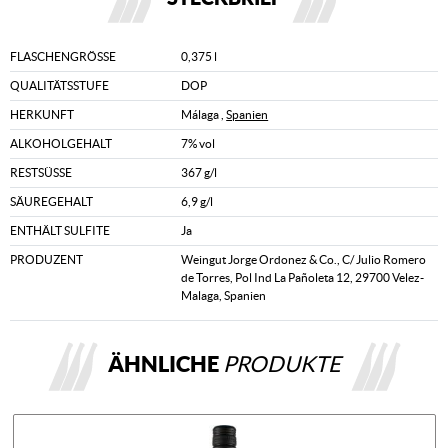
FLASCHENGRÖSSE
0,375 l
QUALITÄTSSTUFE
DOP
HERKUNFT
Málaga ,
Spanien
ALKOHOLGEHALT
7% vol
RESTSÜSSE
367 g/l
SÄUREGEHALT
6,9 g/l
ENTHÄLT SULFITE
Ja
PRODUZENT
Weingut Jorge Ordonez & Co., C/ Julio Romero
de Torres, Pol Ind La Pañoleta 12, 29700 Velez-
Malaga, Spanien
ÄHNLICHE
PRODUKTE