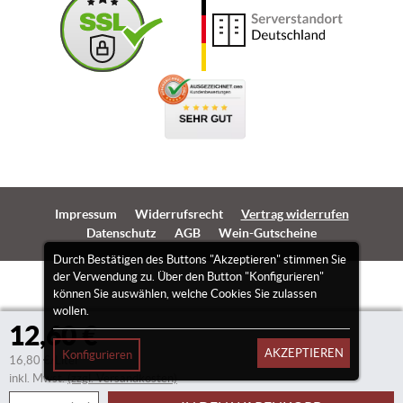
Impressum
Widerrufsrecht
Vertrag widerrufen
Datenschutz
AGB
Wein-Gutscheine
Durch Bestätigen des Buttons "Akzeptieren" stimmen Sie
der Verwendung zu. Über den Button "Konfigurieren"
können Sie auswählen, welche Cookies Sie zulassen
wollen.
12,60 €
AKZEPTIEREN
Konfigurieren
16,80 €/Liter
inkl. Mwst.
(zzgl. Versandkosten)