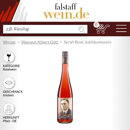
0
N
Produkt
suchen
Winzer
Weingut Albert Götz
Syrah Rosé Jubiläumswein
KATEGORIE
Roséwein
GESCHMACK
trocken
HERKUNFT
Pfalz - DE