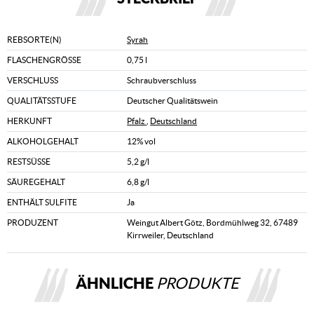
REBSORTE(N)
Syrah
FLASCHENGRÖSSE
0,75 l
VERSCHLUSS
Schraubverschluss
QUALITÄTSSTUFE
Deutscher Qualitätswein
HERKUNFT
Pfalz
,
Deutschland
ALKOHOLGEHALT
12% vol
RESTSÜSSE
5,2 g/l
SÄUREGEHALT
6,8 g/l
ENTHÄLT SULFITE
Ja
PRODUZENT
Weingut Albert Götz, Bordmühlweg 32, 67489
Kirrweiler, Deutschland
ÄHNLICHE
PRODUKTE