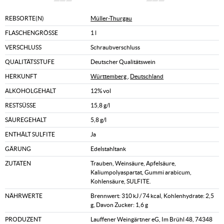
REBSORTE(N)
Müller-Thurgau
FLASCHENGRÖSSE
1 l
VERSCHLUSS
Schraubverschluss
QUALITÄTSSTUFE
Deutscher Qualitätswein
HERKUNFT
Württemberg
,
Deutschland
ALKOHOLGEHALT
12% vol
RESTSÜSSE
15,8 g/l
SÄUREGEHALT
5,8 g/l
ENTHÄLT SULFITE
Ja
GÄRUNG
Edelstahltank
ZUTATEN
Trauben, Weinsäure, Apfelsäure,
Kaliumpolyaspartat, Gummi arabicum,
Kohlensäure, SULFITE.
NÄHRWERTE
Brennwert: 310 kJ / 74 kcal, Kohlenhydrate: 2,5
g, Davon Zucker: 1,6 g
PRODUZENT
Lauffener Weingärtner eG, Im Brühl 48, 74348