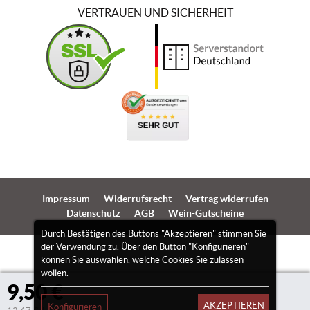
VERTRAUEN UND SICHERHEIT
Impressum
Widerrufsrecht
Vertrag widerrufen
Datenschutz
AGB
Wein-Gutscheine
Durch Bestätigen des Buttons "Akzeptieren" stimmen Sie
der Verwendung zu. Über den Button "Konfigurieren"
können Sie auswählen, welche Cookies Sie zulassen
wollen.
9,50 €
AKZEPTIEREN
Konfigurieren