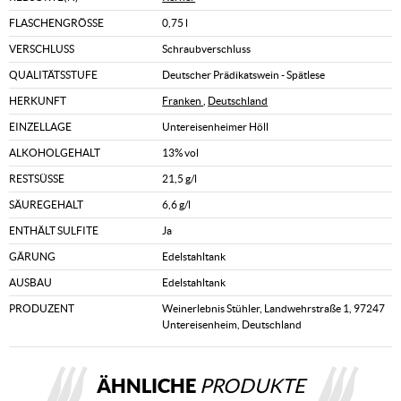
FLASCHENGRÖSSE
0,75 l
VERSCHLUSS
Schraubverschluss
QUALITÄTSSTUFE
Deutscher Prädikatswein - Spätlese
HERKUNFT
Franken
,
Deutschland
EINZELLAGE
Untereisenheimer Höll
ALKOHOLGEHALT
13% vol
RESTSÜSSE
21,5 g/l
SÄUREGEHALT
6,6 g/l
ENTHÄLT SULFITE
Ja
GÄRUNG
Edelstahltank
AUSBAU
Edelstahltank
PRODUZENT
Weinerlebnis Stühler, Landwehrstraße 1, 97247
Untereisenheim, Deutschland
ÄHNLICHE
PRODUKTE