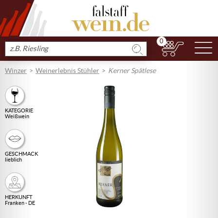
0
N
Produkt
suchen
Winzer
Weinerlebnis Stühler
Kerner Spätlese
KATEGORIE
Weißwein
GESCHMACK
lieblich
HERKUNFT
Franken - DE