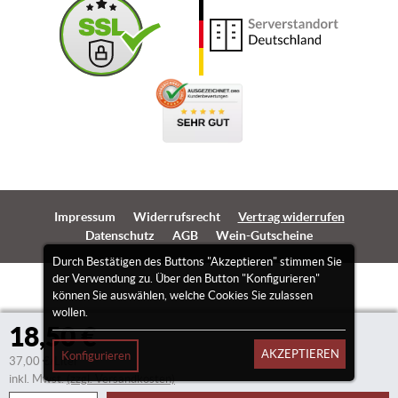
Impressum
Widerrufsrecht
Vertrag widerrufen
Datenschutz
AGB
Wein-Gutscheine
Durch Bestätigen des Buttons "Akzeptieren" stimmen Sie
der Verwendung zu. Über den Button "Konfigurieren"
können Sie auswählen, welche Cookies Sie zulassen
wollen.
18,50 €
AKZEPTIEREN
Konfigurieren
37,00 €/Liter
inkl. Mwst.
(zzgl. Versandkosten)