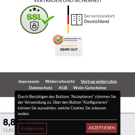
VERTRAUEN UND SICHERHEIT
Impressum
Widerrufsrecht
Vertrag widerrufen
Datenschutz
AGB
Wein-Gutscheine
Durch Bestätigen des Buttons "Akzeptieren" stimmen Sie
der Verwendung zu. Über den Button "Konfigurieren"
können Sie auswählen, welche Cookies Sie zulassen
wollen.
8,89 €
AKZEPTIEREN
Konfigurieren
11,85 €/Liter