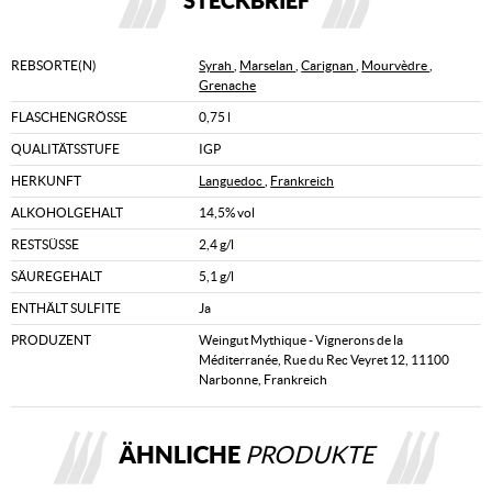
STECKBRIEF
REBSORTE(N)
Syrah
,
Marselan
,
Carignan
,
Mourvèdre
,
Grenache
FLASCHENGRÖSSE
0,75 l
QUALITÄTSSTUFE
IGP
HERKUNFT
Languedoc
,
Frankreich
ALKOHOLGEHALT
14,5% vol
RESTSÜSSE
2,4 g/l
SÄUREGEHALT
5,1 g/l
ENTHÄLT SULFITE
Ja
PRODUZENT
Weingut Mythique - Vignerons de la
Méditerranée, Rue du Rec Veyret 12, 11100
Narbonne, Frankreich
ÄHNLICHE
PRODUKTE