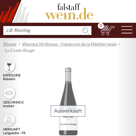
0
N
Produkt
suchen
Winzer
Weingut Mythique - Vignerons de la Méditerranée
La Cuvée Rouge
KATEGORIE
Rotwein
GESCHMACK
trocken
Ausverkauft
HERKUNFT
Languedoc - FR