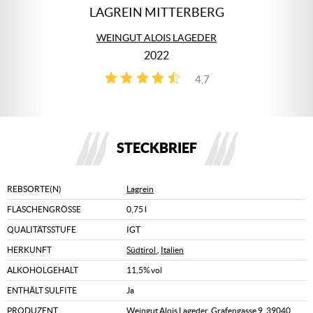
LAGREIN MITTERBERG
WEINGUT ALOIS LAGEDER
2022
4,7
3
STECKBRIEF
REBSORTE(N)
Lagrein
FLASCHENGRÖSSE
0,75 l
QUALITÄTSSTUFE
IGT
HERKUNFT
Südtirol
,
Italien
ALKOHOLGEHALT
11,5% vol
ENTHÄLT SULFITE
Ja
PRODUZENT
Weingut Alois Lageder, Grafengasse 9, 39040