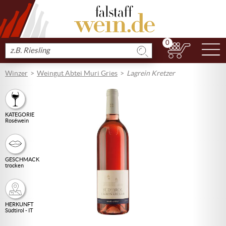
0
N
Produkt
suchen
Winzer
Weingut Abtei Muri Gries
Lagrein Kretzer
KATEGORIE
Roséwein
GESCHMACK
trocken
HERKUNFT
Südtirol - IT