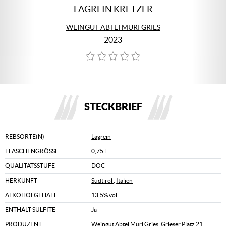
LAGREIN KRETZER
WEINGUT ABTEI MURI GRIES
2023
STECKBRIEF
REBSORTE(N)
Lagrein
FLASCHENGRÖSSE
0,75 l
QUALITÄTSSTUFE
DOC
HERKUNFT
Südtirol
,
Italien
ALKOHOLGEHALT
13,5% vol
ENTHÄLT SULFITE
Ja
PRODUZENT
Weingut Abtei Muri Gries, Grieser Platz 21,