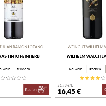
T JUAN RAMÓN LOZANO
WEINGUT WILHELM 
RAS TINTO FEINHERB
WILHELM WALCH L
otwein
feinherb
Rotwein
trocken
21,93 €/
L
16,45 €
Kaufen
K