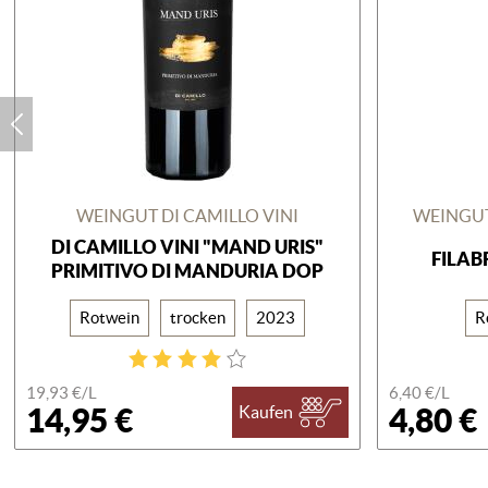
WEINGUT DI CAMILLO VINI
WEINGU
DI CAMILLO VINI "MAND URIS"
FILAB
PRIMITIVO DI MANDURIA DOP
Rotwein
trocken
2023
R
19,93 €/
L
6,40 €/
L
14,95 €
4,80 €
Kaufen