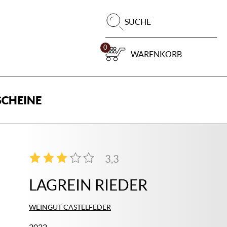
Pr
SUCHE
su
0
WARENKORB
CHEINE
3,3
3
LAGREIN RIEDER
WEINGUT CASTELFEDER