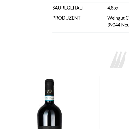
SÄUREGEHALT
4,8 g/l
PRODUZENT
Weingut Ca
39044 Neum