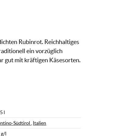
ichten Rubinrot. Reichhaltiges
ditionell ein vorzüglich
r gut mit kräftigen Käsesorten.
5 l
entino-Südtirol
,
Italien
 g/l