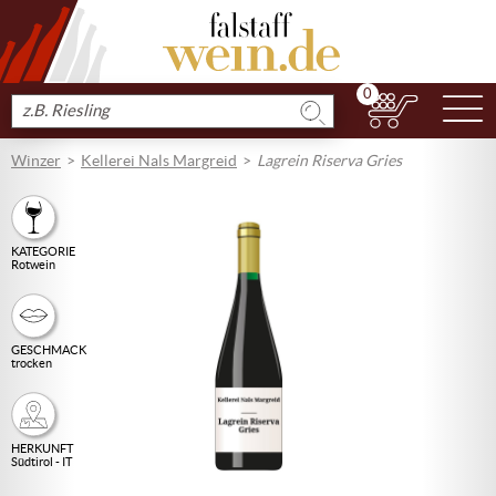
0
N
Produkt
suchen
Winzer
Kellerei Nals Margreid
Lagrein Riserva Gries
KATEGORIE
Rotwein
GESCHMACK
trocken
HERKUNFT
Südtirol - IT