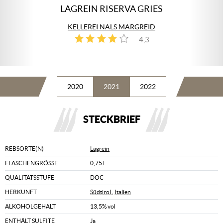
LAGREIN RISERVA GRIES
KELLEREI NALS MARGREID
4,3
3
2020
2021
2022
STECKBRIEF
REBSORTE(N)
Lagrein
FLASCHENGRÖSSE
0,75 l
QUALITÄTSSTUFE
DOC
HERKUNFT
Südtirol
,
Italien
ALKOHOLGEHALT
13,5% vol
ENTHÄLT SULFITE
Ja