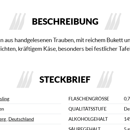
BESCHREIBUNG
n aus handgelesenen Trauben, mit reichem Bukett u
chten, kräftigem Käse, besonders bei festlicher Tafel
STECKBRIEF
sling
FLASCHENGRÖSSE
0,7
en
QUALITÄTSSTUFE
De
erg
,
Deutschland
ALKOHOLGEHALT
14
SÄUREGEHALT
5 g