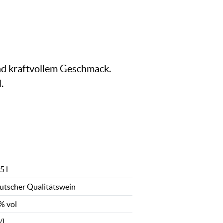
nd kraftvollem Geschmack.
.
5 l
utscher Qualitätswein
% vol
/l