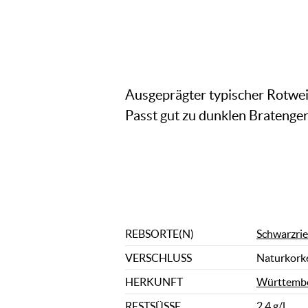
Ausgeprägter typischer Rotwei
Passt gut zu dunklen Bratengeri
REBSORTE(N)
Schwarzrie
VERSCHLUSS
Naturkork
HERKUNFT
Württemb
RESTSÜSSE
2,4 g/l