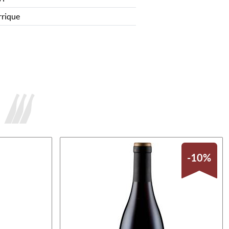
rrique
-10%