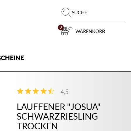
Pr
SUCHE
su
0
WARENKORB
CHEINE
4,5
2
LAUFFENER "JOSUA"
SCHWARZRIESLING
TROCKEN