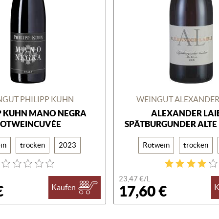
NGUT PHILIPP KUHN
WEINGUT ALEXANDER 
PP KUHN MANO NEGRA
ALEXANDER LAI
ROTWEINCUVÉE
SPÄTBURGUNDER ALTE 
in
trocken
2023
Rotwein
trocken
23,47 €/
L
€
17,60 €
Kaufen
K