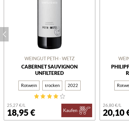
WEINGUT PETH - WETZ
WEI
CABERNET SAUVIGNON
PHILI
UNFILTERED
Rotwein
trocken
2022
Rotwe
25,27 €/
L
26,80 €/
L
18,95 €
20,10 
Kaufen