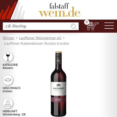
0
N
Produkt
suchen
Winzer
Lauffener Weingärtner eG
Lauffener Katzenbeisser Acolon trocken
KATEGORIE
Rotwein
GESCHMACK
trocken
HERKUNFT
Württemberg - DE