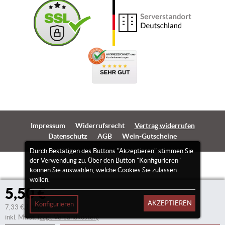
Impressum
Widerrufsrecht
Vertrag widerrufen
Datenschutz
AGB
Wein-Gutscheine
Durch Bestätigen des Buttons "Akzeptieren" stimmen Sie
der Verwendung zu. Über den Button "Konfigurieren"
können Sie auswählen, welche Cookies Sie zulassen
wollen.
5,50 €
AKZEPTIEREN
Konfigurieren
7,33 €/Liter
inkl. Mwst.
(zzgl. Versandkosten)