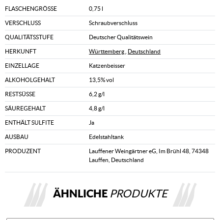
FLASCHENGRÖSSE
0,75 l
VERSCHLUSS
Schraubverschluss
QUALITÄTSSTUFE
Deutscher Qualitätswein
HERKUNFT
Württemberg
,
Deutschland
EINZELLAGE
Katzenbeisser
ALKOHOLGEHALT
13,5% vol
RESTSÜSSE
6,2 g/l
SÄUREGEHALT
4,8 g/l
ENTHÄLT SULFITE
Ja
AUSBAU
Edelstahltank
PRODUZENT
Lauffener Weingärtner eG, Im Brühl 48, 74348
Lauffen, Deutschland
ÄHNLICHE
PRODUKTE