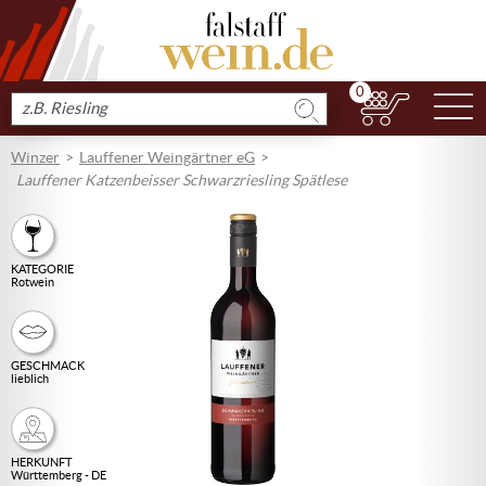
0
N
Produkt
suchen
Winzer
Lauffener Weingärtner eG
Lauffener Katzenbeisser Schwarzriesling Spätlese
KATEGORIE
Rotwein
GESCHMACK
lieblich
HERKUNFT
Württemberg - DE