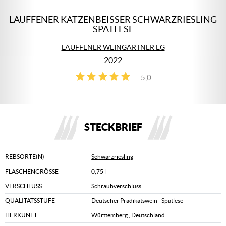
LAUFFENER KATZENBEISSER SCHWARZRIESLING
SPÄTLESE
LAUFFENER WEINGÄRTNER EG
2022
5,0
1
STECKBRIEF
REBSORTE(N)
Schwarzriesling
FLASCHENGRÖSSE
0,75 l
VERSCHLUSS
Schraubverschluss
QUALITÄTSSTUFE
Deutscher Prädikatswein - Spätlese
HERKUNFT
Württemberg
,
Deutschland