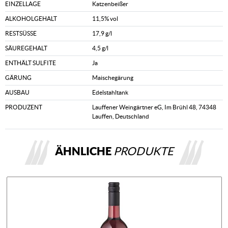
EINZELLAGE
Katzenbeißer
ALKOHOLGEHALT
11,5% vol
RESTSÜSSE
17,9 g/l
SÄUREGEHALT
4,5 g/l
ENTHÄLT SULFITE
Ja
GÄRUNG
Maischegärung
AUSBAU
Edelstahltank
PRODUZENT
Lauffener Weingärtner eG, Im Brühl 48, 74348
Lauffen, Deutschland
ÄHNLICHE
PRODUKTE