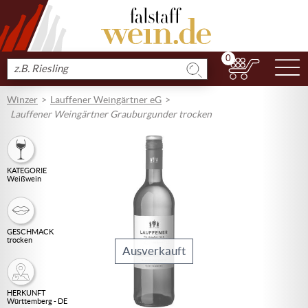
0
N
Produkt
suchen
Winzer
Lauffener Weingärtner eG
Lauffener Weingärtner Grauburgunder trocken
KATEGORIE
Weißwein
GESCHMACK
trocken
Ausverkauft
HERKUNFT
Württemberg - DE