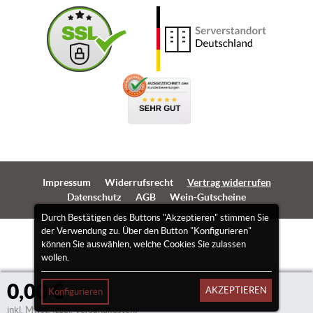
Impressum
Widerrufsrecht
Vertrag widerrufen
Datenschutz
AGB
Wein-Gutscheine
Durch Bestätigen des Buttons "Akzeptieren" stimmen Sie
der Verwendung zu. Über den Button "Konfigurieren"
können Sie auswählen, welche Cookies Sie zulassen
wollen.
0,00 €
AKZEPTIEREN
Konfigurieren
inkl. Mwst.
(zzgl. Versandkosten)