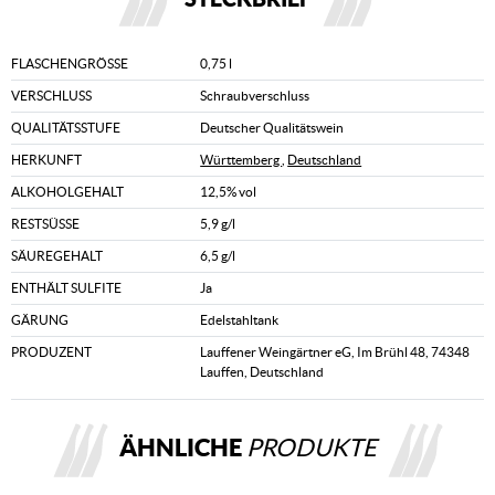
FLASCHENGRÖSSE
0,75 l
VERSCHLUSS
Schraubverschluss
QUALITÄTSSTUFE
Deutscher Qualitätswein
HERKUNFT
Württemberg
,
Deutschland
ALKOHOLGEHALT
12,5% vol
RESTSÜSSE
5,9 g/l
SÄUREGEHALT
6,5 g/l
ENTHÄLT SULFITE
Ja
GÄRUNG
Edelstahltank
PRODUZENT
Lauffener Weingärtner eG, Im Brühl 48, 74348
Lauffen, Deutschland
ÄHNLICHE
PRODUKTE