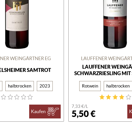
NER WEINGÄRTNER EG
LAUFFENER WEINGÄR
LAUFFENER WEING
LSHEIMER SAMTROT
SCHWARZRIESLING MIT
halbtrocken
2023
Rotwein
halbtrocken
7,33 €/
L
5,50 €
Kaufen
K