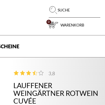
Pr
SUCHE
su
0
WARENKORB
CHEINE
3,8
4
LAUFFENER
WEINGÄRTNER ROTWEIN
CUVÉE