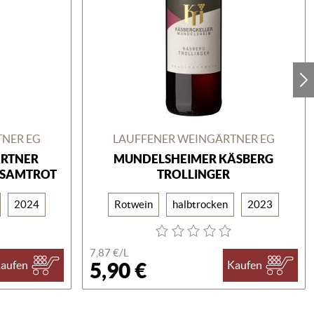
TNER EG
LAUFFENER WEINGÄRTNER EG
ÄRTNER
MUNDELSHEIMER KÄSBERG
 SAMTROT
TROLLINGER
2024
Rotwein
halbtrocken
2023
7,87 €/
L
5,90 €
aufen
Kaufen