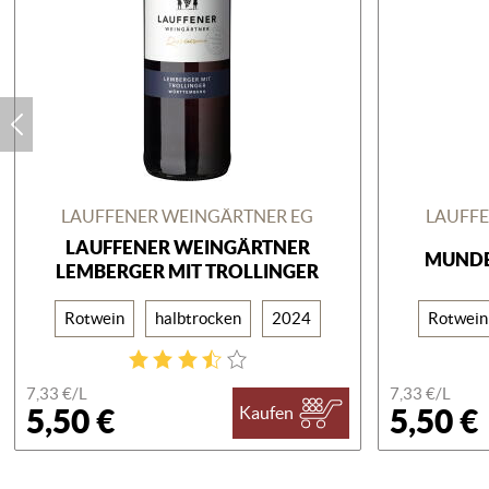
LAUFFENER WEINGÄRTNER EG
LAUFFE
LAUFFENER WEINGÄRTNER
MUNDE
LEMBERGER MIT TROLLINGER
Rotwein
halbtrocken
2024
Rotwein
7,33 €/
L
7,33 €/
L
5,50 €
5,50 €
Kaufen