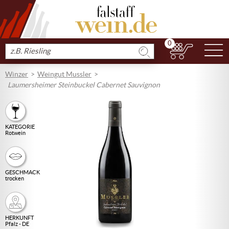
0
N
Produkt
suchen
Winzer
Weingut Mussler
Laumersheimer Steinbuckel Cabernet Sauvignon
KATEGORIE
Rotwein
GESCHMACK
trocken
HERKUNFT
Pfalz - DE