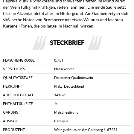
Paprika, dunkle Schokolade und schwarzer Pfeffer. Im Mund wirkt
der Wein füllig mit kräftigen, reifen Tanninen. Die milde Säure setzt
frische Akzente, bleibt aber im Hintergrund. Am Gaumen zeigen sich
süß-herbe Noten von Brombeere mit etwas Walnuss und leichten
Karamell Tönen, die bis lange im Nachhall wirken.
STECKBRIEF
FLASCHENGRÖSSE
0,75 l
VERSCHLUSS
Naturkorken
QUALITÄTSSTUFE
Deutscher Qualitätswein
HERKUNFT
Pfalz
,
Deutschland
ALKOHOLGEHALT
14% vol
ENTHÄLT SULFITE
Ja
GÄRUNG
Maischegärung
AUSBAU
Barrique
PRODUZENT
Weingut Mussler, Am Goldberg 6, 67281