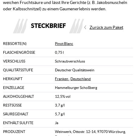
weichen Fruchtsäure und lässt Ihre Gerichte (z. B. Jakobsmuscheln
oder Kalbsschnitzel) zu einem Gaumenerlebnis werden.
STECKBRIEF
Zurück zum Paket
REBSORTE(N)
Pinot Blanc
FLASCHENGRÖSSE
0,75 l
VERSCHLUSS
Schraubverschluss
QUALITÄTSSTUFE
Deutscher Qualitätswein
HERKUNFT
Franken
,
Deutschland
EINZELLAGE
Hammelburger Schoßberg
ALKOHOLGEHALT
12,5% vol
RESTSÜSSE
3,7 g/l
SÄUREGEHALT
5,7 g/l
ENTHÄLT SULFITE
Ja
PRODUZENT
Weinwerk, Ottostr. 12-14, 97070 Würzburg,