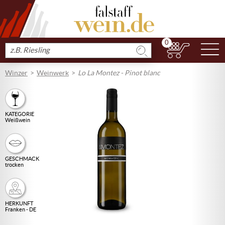
0
N
Produkt
suchen
Winzer
Weinwerk
Lo La Montez - Pinot blanc
KATEGORIE
Weißwein
GESCHMACK
trocken
HERKUNFT
Franken - DE