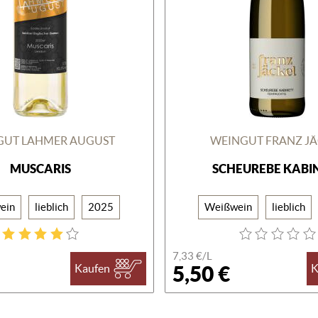
GUT LAHMER AUGUST
WEINGUT FRANZ JÄ
MUSCARIS
SCHEUREBE KABI
ein
lieblich
2025
Weißwein
lieblich
7,33 €/
L
5,50 €
Kaufen
K