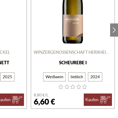
CKEL
WINZERGENOSSENSCHAFT HERXHEIM AM BERG
NETT
SCHEUREBE I
2025
Weißwein
lieblich
2024
8,80 €/
L
6,60 €
aufen
Kaufen