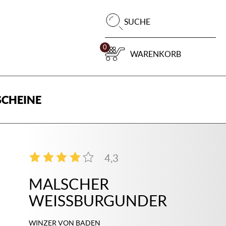
Pr
SUCHE
su
0
WARENKORB
CHEINE
4,3
4
MALSCHER
WEISSBURGUNDER
WINZER VON BADEN