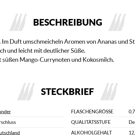
BESCHREIBUNG
. Im Duft umschmeicheln Aromen von Ananas und St
ch und leicht mit deutlicher Süße.
mit süßen Mango-Currynoten und Kokosmilch.
STECKBRIEF
under
FLASCHENGRÖSSE
0,7
rschluss
QUALITÄTSSTUFE
De
utschland
ALKOHOLGEHALT
12