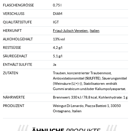
FLASCHENGRÖSSE
0,75 l
VERSCHLUSS
DIAM
QUALITÄTSSTUFE
IGT
HERKUNFT
Friaul-Julisch Venetien
,
Italien
ALKOHOLGEHALT
13% vol
RESTSÜSSE
4,2 g/l
SÄUREGEHALT
5,1 g/l
ENTHÄLT SULFITE
Ja
ZUTATEN
Trauben, konzentrierter Traubenmost,
Antioxidationsmittel (
SULFITE
), Säuerungsmittel
(Weinsäure (L(+)-)), Stabilisatoren: enthält
Gummi arabicum und/oder Kaliumpolyaspartat.
NÄHRWERTE
Brennwert: 330 kJ / 78,8 kcal, Kohlenhydrate: 1 g
PRODUZENT
Weingut Di Lenardo, Piazza Battisti 1, 33050
Ontagnano, Italien
ÄHNLICHE
PRODUKTE