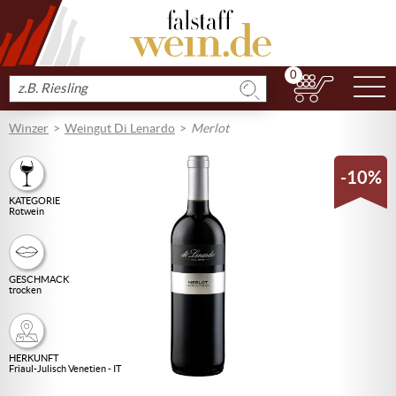
0
N
Produkt
suchen
Winzer
Weingut Di Lenardo
Merlot
-10%
KATEGORIE
Rotwein
GESCHMACK
trocken
HERKUNFT
Friaul-Julisch Venetien - IT