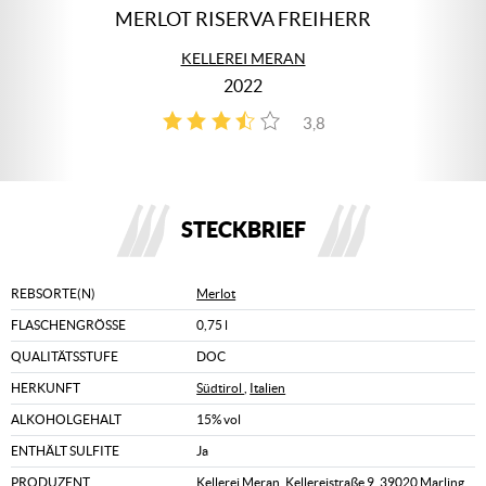
MERLOT RISERVA FREIHERR
KELLEREI MERAN
2022
3,8
4
STECKBRIEF
REBSORTE(N)
Merlot
FLASCHENGRÖSSE
0,75 l
QUALITÄTSSTUFE
DOC
HERKUNFT
Südtirol
,
Italien
ALKOHOLGEHALT
15% vol
ENTHÄLT SULFITE
Ja
PRODUZENT
Kellerei Meran, Kellereistraße 9, 39020 Marling,