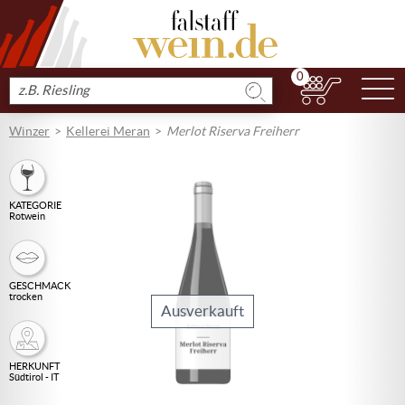
0
N
Produkt
suchen
Winzer
Kellerei Meran
Merlot Riserva Freiherr
KATEGORIE
Rotwein
GESCHMACK
trocken
Ausverkauft
HERKUNFT
Südtirol - IT