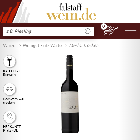
0
N
Produkt
suchen
Winzer
Weingut Fritz Walter
Merlot trocken
KATEGORIE
Rotwein
GESCHMACK
trocken
HERKUNFT
Pfalz - DE