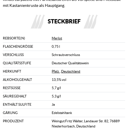
mit Kastanienkruste als Hauptgang.
STECKBRIEF
REBSORTE(N)
Merlot
FLASCHENGRÖSSE
0,75 l
VERSCHLUSS
Schraubverschluss
QUALITÄTSSTUFE
Deutscher Qualitätswein
HERKUNFT
Pfalz
,
Deutschland
ALKOHOLGEHALT
13,5% vol
RESTSÜSSE
5,7 g/l
SÄUREGEHALT
5,3 g/l
ENTHÄLT SULFITE
Ja
GÄRUNG
Edelstahltank
PRODUZENT
Weingut Fritz Walter, Landauer Str. 82, 76889
Niederhorbach, Deutschland