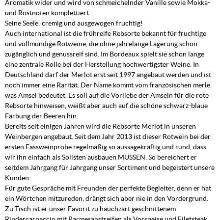
Aromatik wider und wird von schmeichelnder Vanille sowie Mokka-
und Röstnoten komplettiert.
Seine Seele: cremig und ausgewogen fruchtig!
Auch international ist die frühreife Rebsorte bekannt für fruchtige
und vollmundige Rotweine, die ohne jahrelange Lagerung schon
zugänglich und genussreif sind. Im Bordeaux spielt sie schon lange
eine zentrale Rolle bei der Herstellung hochwertigster Weine. In
Deutschland darf der Merlot erst seit 1997 angebaut werden und ist
noch immer eine Rarität. Der Name kommt vom französischen merle,
was Amsel bedeutet. Es soll auf die Vorliebe der Amseln für die rote
Rebsorte hinweisen, weißt aber auch auf die schöne schwarz-blaue
Färbung der Beeren hin.
Bereits seit einigen Jahren wird die Rebsorte Merlot in unseren
Weinbergen angebaut. Seit dem Jahr 2013 ist dieser Rotwein bei der
ersten Fassweinprobe regelmäßig so aussagekräftig und rund, dass
wir ihn einfach als Solisten ausbauen MÜSSEN. So bereichert er
seitdem Jahrgang für Jahrgang unser Sortiment und begeistert unsere
Kunden.
Für gute Gespräche mit Freunden der perfekte Begleiter, denn er hat
ein Wörtchen mitzureden, drängt sich aber nie in den Vordergrund.
Zu Tisch ist er unser Favorit zu hauchzart geschnittenem
Rindercarpaccio mit Parmesanstreifen als Vorspeise und Filetsteak