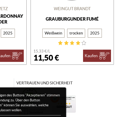
WETZ
WEINGUT BRANDT
HARDONNAY
GRAUBURGUNDER FUMÉ
ER
2025
Weißwein
trocken
2025
15,33 €/
L
11,50 €
aufen
Kaufen
VERTRAUEN UND SICHERHEIT
igen des Buttons "Akzeptieren" stimmen
endung zu. Über den Button
en" können Sie auswählen, welche
ulassen wollen.