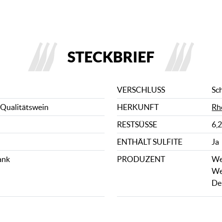
STECKBRIEF
VERSCHLUSS
Sc
 Qualitätswein
HERKUNFT
Rh
RESTSÜSSE
6,2
ENTHÄLT SULFITE
Ja
ank
PRODUZENT
We
We
De