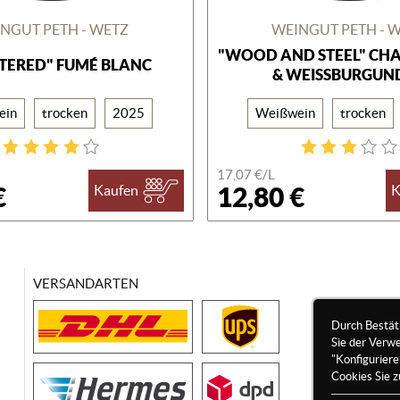
NGUT PETH - WETZ
WEINGUT PETH - 
"WOOD AND STEEL" C
LTERED" FUMÉ BLANC
& WEISSBURGUND
ein
trocken
2025
Weißwein
trocken
17,07 €/
L
€
12,80 €
Kaufen
K
VERSANDARTEN
Durch Bestät
Sie der Verw
"Konfigurier
Cookies Sie z