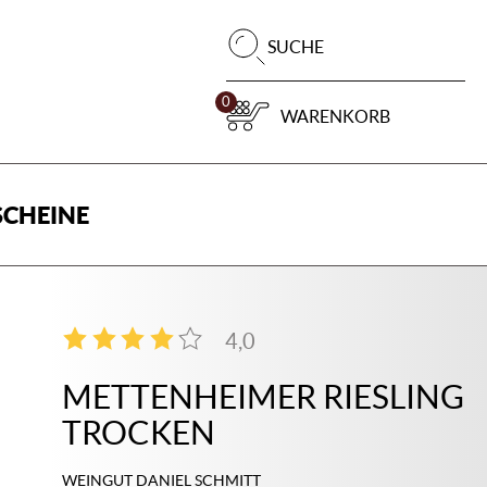
Pr
SUCHE
su
0
WARENKORB
CHEINE
4,0
1
METTENHEIMER RIESLING
TROCKEN
WEINGUT DANIEL SCHMITT