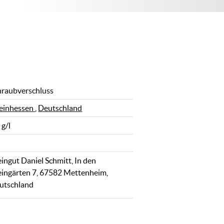
hraubverschluss
einhessen
,
Deutschland
 g/l
ingut Daniel Schmitt, In den
ingärten 7, 67582 Mettenheim,
utschland