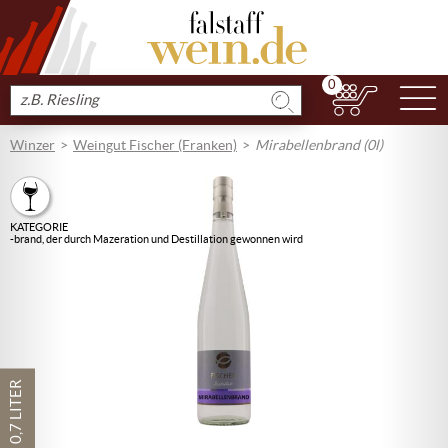
0
N
Produkt
suchen
Winzer
Weingut Fischer (Franken)
Mirabellenbrand (0l)
KATEGORIE
-brand, der durch Mazeration und Destillation gewonnen wird
0,7 LITER